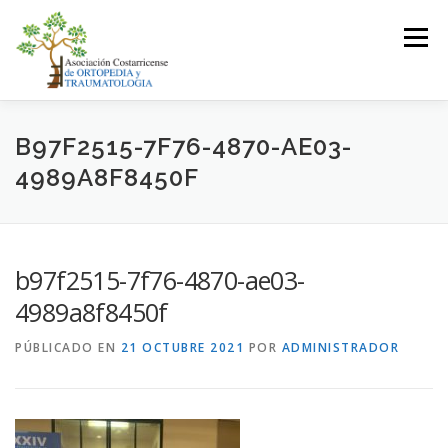
Saltar
al
Menú
contenido
LA ASOCIACIÓN
ASOCIADOS
B97F2515-7F76-4870-AE03-
4989A8F8450F
JUNTA DIRECTIVA
EVENTOS
CONTACTO
b97f2515-7f76-4870-ae03-
INICIAR SESIÓN
4989a8f8450f
PÚBLICADO EN
21 OCTUBRE 2021
POR
ADMINISTRADOR