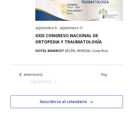
i
o
d
ó
e
s
v
n
i
d
s
septiembre 9
-
septiembre 11
t
e
XXIX CONGRESO NACIONAL DE
a
b
ORTOPEDIA Y TRAUMATOLOGÍA
s
ú
d
HOTEL MARRIOT
BELÉN, HEREDIA, Costa Rica
e
s
E
q
v
u
e
Eventos
anterior(es)
Hoy
n
e
Eventos
siguiente(s)
t
d
o
a
Suscribirse al calendario
y
v
i
s