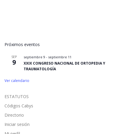
t
a
s
d
e
E
Próximos eventos
v
e
SEP
septiembre 9
-
septiembre 11
9
n
XXIX CONGRESO NACIONAL DE ORTOPEDIA Y
TRAUMATOLOGÍA
t
o
Ver calendario
s
ESTATUTOS
Códigos Cabys
Directorio
Iniciar sesión
Mi perfil