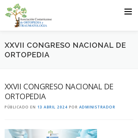
Saltar
al
Menú
contenido
LA ASOCIACIÓN
ASOCIADOS
XXVII CONGRESO NACIONAL DE
ORTOPEDIA
JUNTA DIRECTIVA
EVENTOS
CONTACTO
XXVII CONGRESO NACIONAL DE
INICIAR SESIÓN
ORTOPEDIA
PÚBLICADO EN
13 ABRIL 2024
POR
ADMINISTRADOR