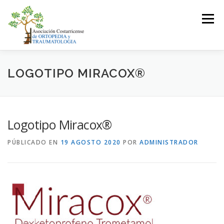
Saltar
al
Menú
contenido
LA ASOCIACIÓN
ASOCIADOS
LOGOTIPO MIRACOX®
JUNTA DIRECTIVA
EVENTOS
CONTACTO
Logotipo Miracox®
PÚBLICADO EN
19 AGOSTO 2020
POR
ADMINISTRADOR
INICIAR SESIÓN