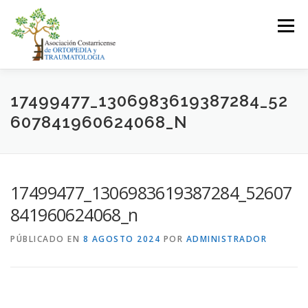
Saltar
al
Menú
contenido
LA ASOCIACIÓN
ASOCIADOS
17499477_1306983619387284_52
607841960624068_N
JUNTA DIRECTIVA
EVENTOS
CONTACTO
17499477_1306983619387284_52607
INICIAR SESIÓN
841960624068_n
PÚBLICADO EN
8 AGOSTO 2024
POR
ADMINISTRADOR