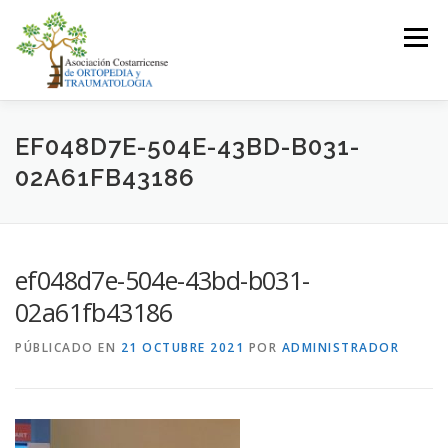
Saltar
al
Menú
contenido
LA ASOCIACIÓN
ASOCIADOS
EF048D7E-504E-43BD-B031-
02A61FB43186
JUNTA DIRECTIVA
EVENTOS
CONTACTO
ef048d7e-504e-43bd-b031-
INICIAR SESIÓN
02a61fb43186
PÚBLICADO EN
21 OCTUBRE 2021
POR
ADMINISTRADOR