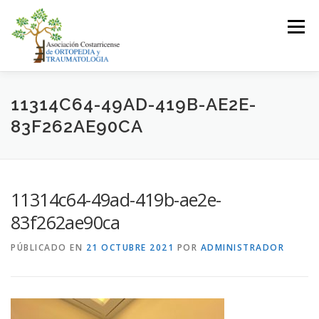
Saltar
al
Menú
contenido
LA ASOCIACIÓN
ASOCIADOS
11314C64-49AD-419B-AE2E-
83F262AE90CA
JUNTA DIRECTIVA
EVENTOS
CONTACTO
11314c64-49ad-419b-ae2e-
INICIAR SESIÓN
83f262ae90ca
PÚBLICADO EN
21 OCTUBRE 2021
POR
ADMINISTRADOR