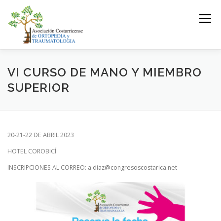
Saltar
al
Menú
contenido
LA ASOCIACIÓN
ASOCIADOS
VI CURSO DE MANO Y MIEMBRO
SUPERIOR
JUNTA DIRECTIVA
EVENTOS
CONTACTO
20-21-22 DE ABRIL 2023
INICIAR SESIÓN
HOTEL COROBICÍ
INSCRIPCIONES AL CORREO: a.diaz@congresoscostarica.net