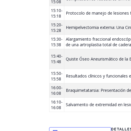
15:08
15:10-
Protocolo de manejo de lesiones 
15:18
15:20-
Hemipelvectomia externa: Una Ciru
15:28
15:30-
Alargamiento fraccional endoscópi
15:38
de una artroplastia total de cade
15:40-
Quiste Óseo Aneurismático de la Es
15:48
15:50-
Resultados clínicos y funcionales e
15:58
16:00-
Braquimetatarsia: Presentación de
16:08
16:10-
Salvamento de extremidad en lesió
16:08
DETALLE