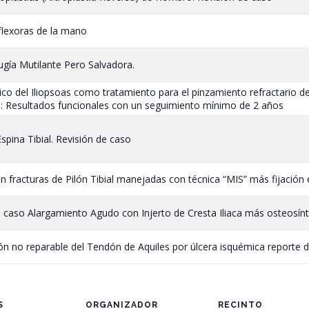
flexoras de la mano
gía Mutilante Pero Salvadora.
co del Iliopsoas como tratamiento para el pinzamiento refractario de
ra: Resultados funcionales con un seguimiento mínimo de 2 años
pina Tibial. Revisión de caso
n fracturas de Pilón Tibial manejadas con técnica “MIS” más fijación e
 caso Alargamiento Agudo con Injerto de Cresta Iliaca más osteosínt
n no reparable del Tendón de Aquiles por úlcera isquémica reporte 
S
ORGANIZADOR
RECINTO