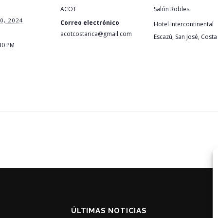
ACOT
Salón Robles
0, 2024
Correo electrónico
Hotel Intercontinental
acotcostarica@gmail.com
Escazú, San José
,
Costa
:30 PM
ÚLTIMAS NOTICIAS