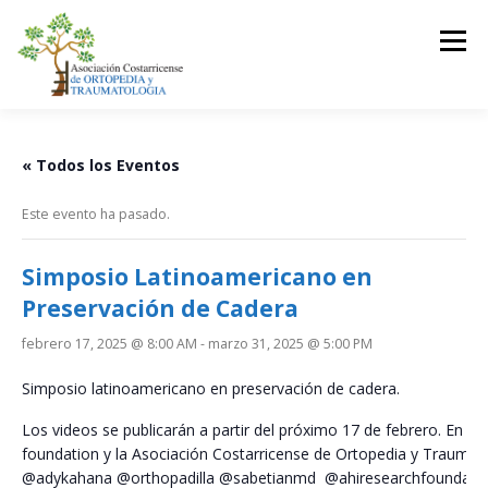
Saltar
al
Menú
contenido
LA ASOCIACIÓN
ASOCIADOS
« Todos los Eventos
Este evento ha pasado.
JUNTA DIRECTIVA
EVENTOS
CONTACTO
Simposio Latinoamericano en
Preservación de Cadera
INICIAR SESIÓN
febrero 17, 2025 @ 8:00 AM
-
marzo 31, 2025 @ 5:00 PM
Simposio latinoamericano en preservación de cadera.
Los videos se publicarán a partir del próximo 17 de febrero. En la
foundation y la Asociación Costarricense de Ortopedia y Traumat
@adykahana
@orthopadilla
@sabetianmd
@ahiresearchfoundati