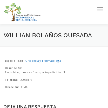
Saltar
al
Menú
contenido
LA ASOCIACIÓN
ASOCIADOS
WILLIAN BOLAÑOS QUESADA
JUNTA DIRECTIVA
EVENTOS
CONTACTO
Especialidad
Ortopedia y Traumatología
Descripción:
INICIAR SESIÓN
Pie, tobillo, tumores óseos, ortopedia infantil
Teléfono:
22088175
Dirección:
CIMA
DEJA UNA RESPUESTA