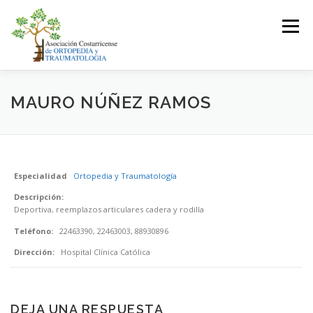
Saltar
al
Menú
contenido
LA ASOCIACIÓN
ASOCIADOS
MAURO NÚÑEZ RAMOS
JUNTA DIRECTIVA
EVENTOS
CONTACTO
Especialidad
Ortopedia y Traumatología
Descripción:
INICIAR SESIÓN
Deportiva, reemplazos articulares cadera y rodilla
Teléfono:
22463390, 22463003, 88930896
Dirección:
Hospital Clínica Católica
DEJA UNA RESPUESTA