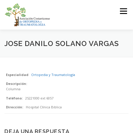
Saltar
al
Menú
contenido
LA ASOCIACIÓN
ASOCIADOS
JOSE DANILO SOLANO VARGAS
JUNTA DIRECTIVA
EVENTOS
CONTACTO
Especialidad
Ortopedia y Traumatología
Descripción:
INICIAR SESIÓN
Columna
Teléfono:
25221000 ext 6057
Dirección:
Hospital Clínica Biblica
DEJA UNA RESPUESTA