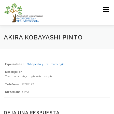
Saltar
al
Menú
contenido
LA ASOCIACIÓN
ASOCIADOS
AKIRA KOBAYASHI PINTO
JUNTA DIRECTIVA
EVENTOS
CONTACTO
Especialidad
Ortopedia y Traumatología
Descripción:
INICIAR SESIÓN
Traumatología,cirugía Artroscopía
Teléfono:
22088127
Dirección:
CIMA
DEJA UNA RESPUESTA