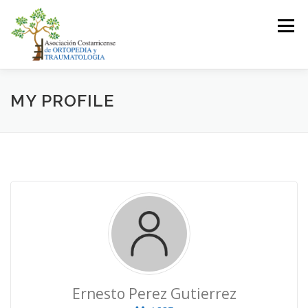
Saltar
al
Menú
contenido
LA ASOCIACIÓN
ASOCIADOS
MY PROFILE
JUNTA DIRECTIVA
EVENTOS
CONTACTO
INICIAR SESIÓN
Ernesto Perez Gutierrez