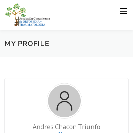
Saltar
al
Menú
contenido
LA ASOCIACIÓN
ASOCIADOS
MY PROFILE
JUNTA DIRECTIVA
EVENTOS
CONTACTO
INICIAR SESIÓN
Andres Chacon Triunfo