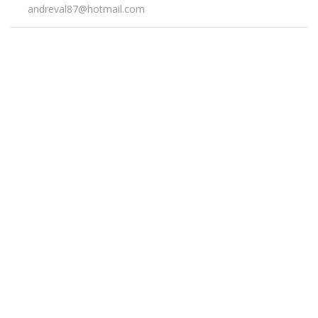
andreval87@hotmail.com