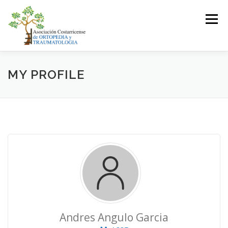
Saltar
al
Menú
contenido
LA ASOCIACIÓN
ASOCIADOS
MY PROFILE
JUNTA DIRECTIVA
EVENTOS
CONTACTO
INICIAR SESIÓN
Andres Angulo Garcia